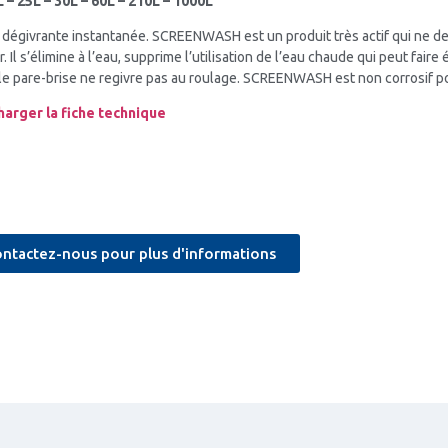
L – 25L – 30L – 60L – 210L – 1000L
 dégivrante instantanée. SCREENWASH est un produit très actif qui ne d
r. Il s’élimine à l’eau, supprime l’utilisation de l’eau chaude qui peut fair
, le pare-brise ne regivre pas au roulage. SCREENWASH est non corrosif p
harger la fiche technique
ntactez-nous pour plus d'informations