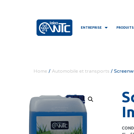
ENTREPRISE
PRODUITS
Home
/
Automobile et transports
/ Screenwa
S
I
COND