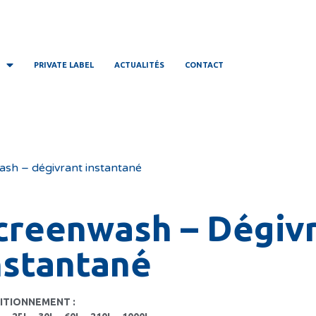
PRIVATE LABEL
ACTUALITÉS
CONTACT
sh – dégivrant instantané
creenwash – Dégiv
nstantané
ITIONNEMENT :