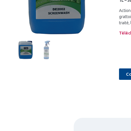
1L – 5
Action
grattoi
traité
Téléc
Co