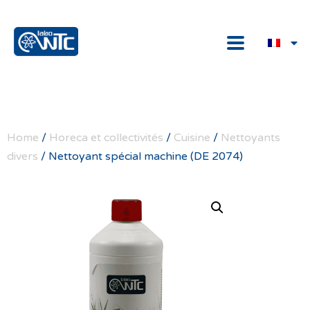
Home
/
Horeca et collectivités
/
Cuisine
/
Nettoyants
divers
/ Nettoyant spécial machine (DE 2074)