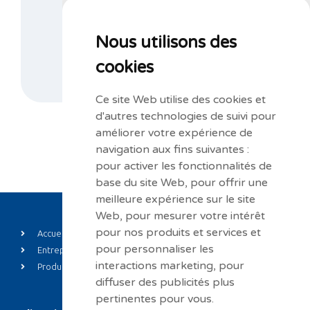
d’informations au
+32 67 44 21 47
ou complétez notre formulaire de demande
d’informations.
Nous utilisons des
cookies
NOUS CONTACTER
Ce site Web utilise des cookies et
d'autres technologies de suivi pour
améliorer votre expérience de
navigation aux fins suivantes :
pour activer les fonctionnalités de
base du site Web
,
pour offrir une
meilleure expérience sur le site
Web
,
pour mesurer votre intérêt
pour nos produits et services et
Accueil
Private label
pour personnaliser les
Entreprise
Actualités
interactions marketing
,
pour
Produits
Contact
diffuser des publicités plus
pertinentes pour vous
.