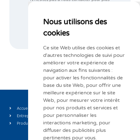
d’informations au
+32 67 44 21 47
ou complétez notre formulaire de demande
d’informations.
Nous utilisons des
cookies
NOUS CONTACTER
Ce site Web utilise des cookies et
d'autres technologies de suivi pour
améliorer votre expérience de
navigation aux fins suivantes :
pour activer les fonctionnalités de
base du site Web
,
pour offrir une
meilleure expérience sur le site
Web
,
pour mesurer votre intérêt
pour nos produits et services et
Accueil
Private label
pour personnaliser les
Entreprise
Actualités
interactions marketing
,
pour
Produits
Contact
diffuser des publicités plus
pertinentes pour vous
.