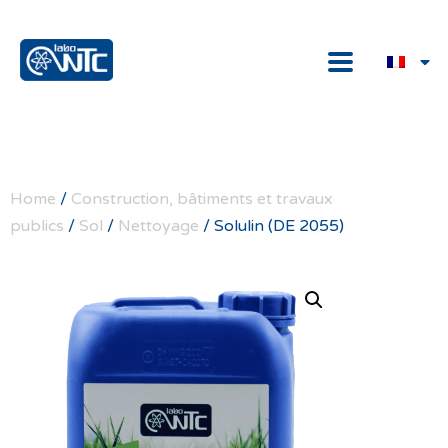
Home
/
Construction, bâtiments et travaux
publics
/
Sol
/
Nettoyage
/ Solulin (DE 2055)