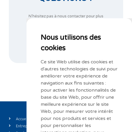
N’hésitez pas à nous contacter pour plus
d’informations au
+32 67 44 21 47
ou complétez notre formulaire de demande
d’informations.
Nous utilisons des
cookies
NOUS CONTACTER
Ce site Web utilise des cookies et
d'autres technologies de suivi pour
améliorer votre expérience de
navigation aux fins suivantes :
pour activer les fonctionnalités de
base du site Web
,
pour offrir une
meilleure expérience sur le site
Web
,
pour mesurer votre intérêt
pour nos produits et services et
Accueil
Private label
pour personnaliser les
Entreprise
Actualités