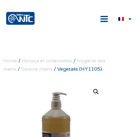
Home
/
Horeca et collectivités
/
Hygiène des
mains
/
Savons mains
/ Vegetalis (HY1105)