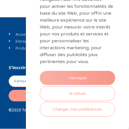
pour activer les fonctionnalités de
base du site Web
,
pour offrir une
meilleure expérience sur le site
Web
,
pour mesurer votre intérêt
pour nos produits et services et
Accueil
Private label
pour personnaliser les
Entreprise
Actualités
interactions marketing
,
pour
Produits
Contact
diffuser des publicités plus
pertinentes pour vous
.
S'inscrire à notre newsletter
J'accepte
Je refuse
ENVOYER
Changer mes préférences
©2020 Tous droits réservés. Design by
Hungry Nuggets