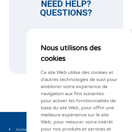
NEED HELP?
QUESTIONS?
Do not hesitate to contact us
for more information at
+32 67 44 21 47
or fill in our information request form.
Nous utilisons des
cookies
CONTACT US
Ce site Web utilise des cookies et
d'autres technologies de suivi pour
améliorer votre expérience de
navigation aux fins suivantes :
pour activer les fonctionnalités de
base du site Web
,
pour offrir une
meilleure expérience sur le site
Web
,
pour mesurer votre intérêt
pour nos produits et services et
Home
Private label