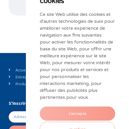
cookies
NOUS CONTACTER
Ce site Web utilise des cookies et
d'autres technologies de suivi pour
améliorer votre expérience de
navigation aux fins suivantes :
pour activer les fonctionnalités de
base du site Web
,
pour offrir une
meilleure expérience sur le site
Web
,
pour mesurer votre intérêt
pour nos produits et services et
Accueil
Private label
pour personnaliser les
Entreprise
Actualités
interactions marketing
,
pour
Produits
Contact
diffuser des publicités plus
pertinentes pour vous
.
S'inscrire à notre newsletter
J'accepte