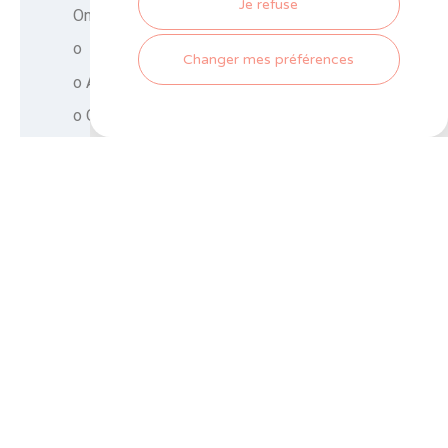
Je refuse
Onze dienst voor & na verkoop :
o Een snelle interventie ter plaatse
Changer mes préférences
o Advies en demonstratie
o Oplossingen op maat
o Aangepaste producten en materiaal in
functie van de methodiek
o Gegarandeerde service 24/24 – 7/7
o De doeltreffendheid van onze
producten
o Een opleiding voor de gebruikers van
WTC producten