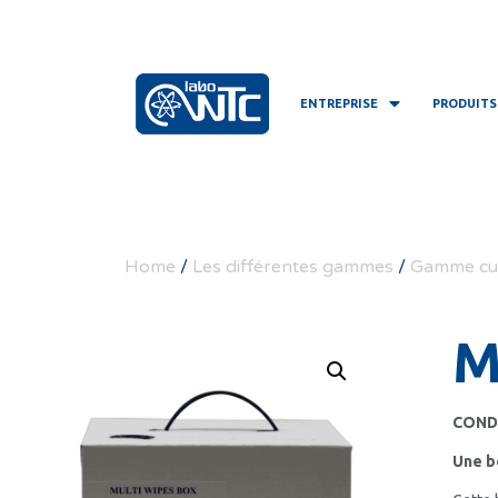
ENTREPRISE
PRODUITS
Home
/
Les différentes gammes
/
Gamme cuis
M
COND
Une b