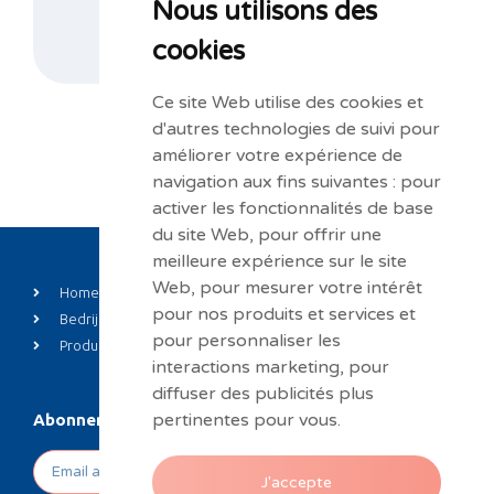
Nous utilisons des
CONTACTEER ONS
cookies
Ce site Web utilise des cookies et
d'autres technologies de suivi pour
améliorer votre expérience de
navigation aux fins suivantes :
pour
activer les fonctionnalités de base
du site Web
,
pour offrir une
meilleure expérience sur le site
Web
,
pour mesurer votre intérêt
Home
Private label
pour nos produits et services et
Bedrijf
Nieuws
pour personnaliser les
Produits
Contact
interactions marketing
,
pour
diffuser des publicités plus
pertinentes pour vous
.
Abonneren op onze nieuwsbrief
J'accepte