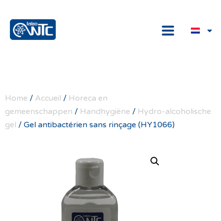
Home
/
Accueil
/
Horeca en
gemeenschappen
/
Handhygiëne
/
Hydro-alcoholische
gel
/ Gel antibactérien sans rinçage (HY1066)