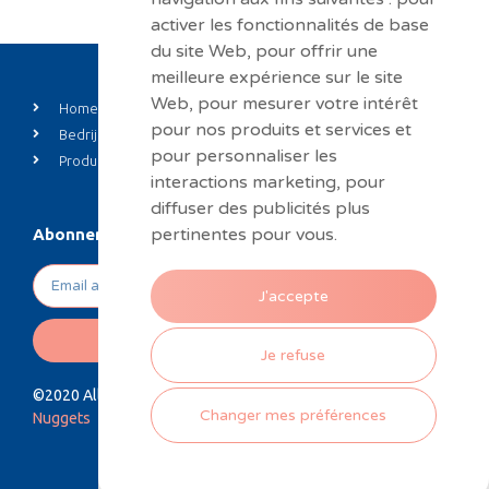
activer les fonctionnalités de base
du site Web
,
pour offrir une
meilleure expérience sur le site
Web
,
pour mesurer votre intérêt
Home
Private label
pour nos produits et services et
Bedrijf
Nieuws
pour personnaliser les
Produits
Contact
interactions marketing
,
pour
diffuser des publicités plus
pertinentes pour vous
.
Abonneren op onze nieuwsbrief
J'accepte
STUUR
Je refuse
©2020 Alle rechten voorbehouden. Design by
Hungry
Changer mes préférences
Nuggets