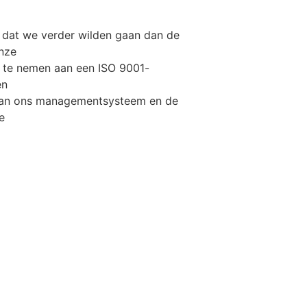
t dat we verder wilden gaan dan de
nze
el te nemen aan een ISO 9001-
en
aan ons managementsysteem en de
e