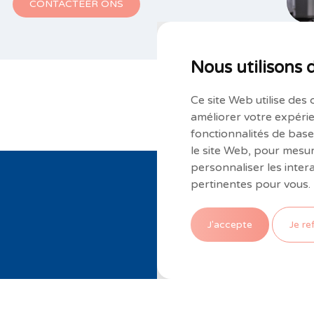
CONTACTEER ONS
Nous utilisons 
Ce site Web utilise des 
améliorer votre expérie
fonctionnalités de bas
le site Web
,
pour mesure
personnaliser les inter
pertinentes pour vous
.
Abonneren op onze nieuwsbr
J'accepte
Je re
©2020 Alle rechten voorbehouden