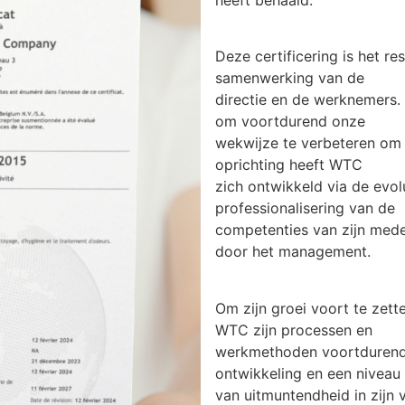
heeft behaald.
Deze certificering is het r
samenwerking van de
directie en de werknemers. 
om voortdurend onze
wekwijze te verbeteren om 
oprichting heeft WTC
zich ontwikkeld via de evo
professionalisering van de
competenties van zijn med
door het management.
Om zijn groei voort te zette
WTC zijn processen en
werkmethoden voortdurend on
ontwikkeling en een niveau
van uitmuntendheid in zijn 